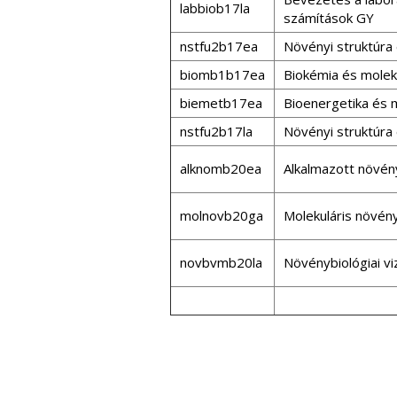
labbiob17la
számítások GY
nstfu2b17ea
Növényi struktúra 
biomb1b17ea
Biokémia és moleku
biemetb17ea
Bioenergetika és 
nstfu2b17la
Növényi struktúra 
alknomb20ea
Alkalmazott növény
molnovb20ga
Molekuláris növén
novbvmb20la
Növénybiológiai v