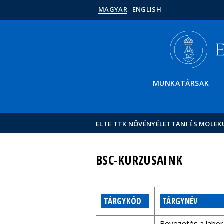
MAGYAR
ENGLISH
MUNKATÁRSAK
ELTE TTK NÖVÉNYÉLETTANI ÉS MOLEK
BSC-KURZUSAINK
TÁRGYKÓD
TÁRGYNÉV
Bevezetés a labora