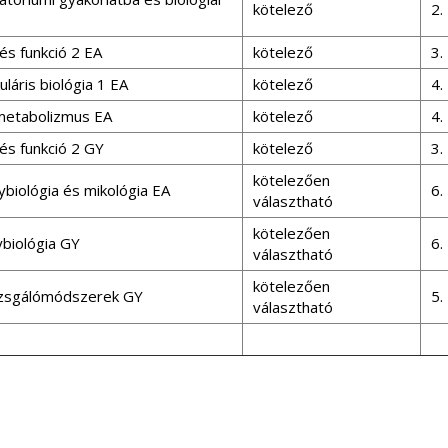
kötelező
2.
és funkció 2 EA
kötelező
3.
láris biológia 1 EA
kötelező
4.
metabolizmus EA
kötelező
4.
és funkció 2 GY
kötelező
3.
kötelezően
biológia és mikológia EA
6.
választható
kötelezően
ybiológia GY
6.
választható
kötelezően
izsgálómódszerek GY
5.
választható